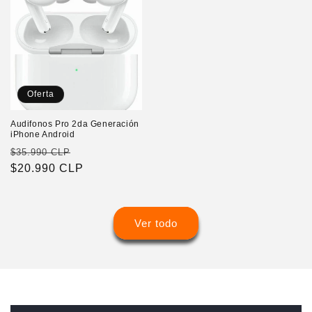
Oferta
Audifonos Pro 2da Generación
iPhone Android
Precio
Precio
$35.990 CLP
habitual
$20.990 CLP
de
oferta
Ver todo