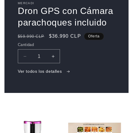
1
MERCADI
en
Dron GPS con Cámara
una
ventana
parachoques incluido
modal
Precio
Precio
$36.990 CLP
$59.990 CLP
Oferta
habitual
de
Cantidad
oferta
Reducir
Aumentar
cantidad
cantidad
para
para
Ver todos los detalles
Dron
Dron
GPS
GPS
con
con
Cámara
Cámara
parachoques
parachoques
incluido
incluido