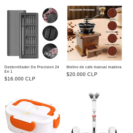
Destornillador De Precision 24
Molino de cafe manual madera
En 1
Precio
$20.000 CLP
Precio
$16.000 CLP
habitual
habitual