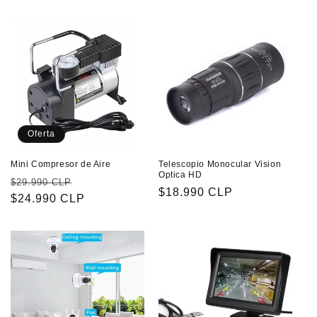
habitual
Oferta
Mini Compresor de Aire
Telescopio Monocular Vision
Optica HD
Precio
Precio
$29.990 CLP
Precio
$18.990 CLP
habitual
$24.990 CLP
de
habitual
oferta