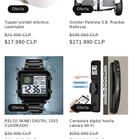
Oferta
Oferta
Tupper portátil eléctrico
Scooter Patineta S.B. Ruedas
calentador
Reforzas
Precio
Precio
Precio
Precio
$21.990 CLP
$338.000 CLP
habitual
$17.990 CLP
de
habitual
$271.990 CLP
de
oferta
oferta
Oferta
Oferta
RELOJ SKMEI DIGITAL 2033
Cerradura digital huella
CUADRADO
camara Wi-Fi
Precio
Precio
Precio
Precio
$39.990 CLP
$259.990 CLP