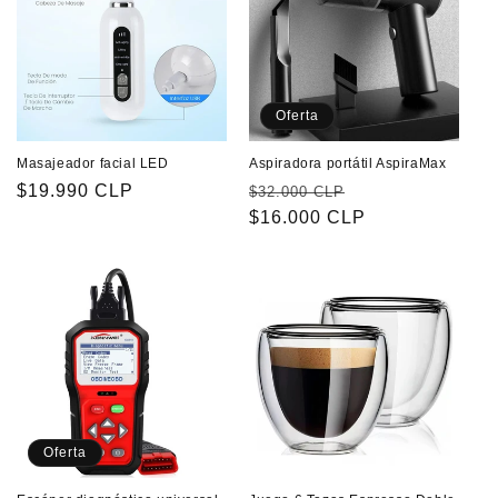
Oferta
Masajeador facial LED
Aspiradora portátil AspiraMax
Precio
$19.990 CLP
Precio
Precio
$32.000 CLP
habitual
habitual
$16.000 CLP
de
oferta
Oferta