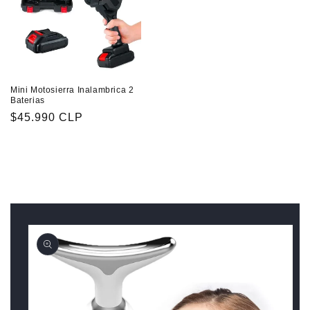
Mini Motosierra Inalambrica 2
Baterias
Precio
$45.990 CLP
habitual
Ir
directamente
a la
información
del producto