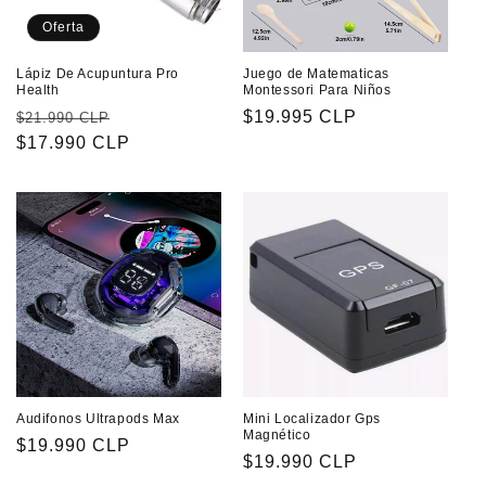
Oferta
Lápiz De Acupuntura Pro
Juego de Matematicas
Health
Montessori Para Niños
Precio
Precio
Precio
$19.995 CLP
$21.990 CLP
habitual
$17.990 CLP
de
habitual
oferta
Audifonos Ultrapods Max
Mini Localizador Gps
Magnético
Precio
$19.990 CLP
Precio
$19.990 CLP
habitual