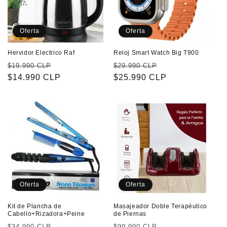
Oferta
Oferta
Hervidor Electrico Raf
Reloj Smart Watch Big T900
Precio
Precio
Precio
Precio
$19.990 CLP
$29.990 CLP
habitual
$14.990 CLP
de
habitual
$25.990 CLP
de
oferta
oferta
Oferta
Oferta
Kit de Plancha de
Masajeador Doble Terapéutico
Cabello+Rizadora+Peine
de Piernas
Precio
Precio
Precio
Precio
$34.990 CLP
$99.990 CLP