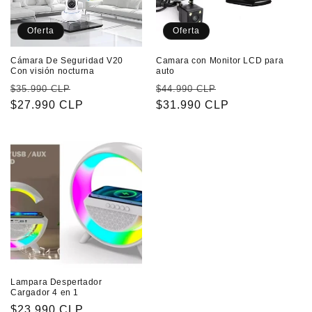
Oferta
Oferta
Cámara De Seguridad V20
Camara con Monitor LCD para
Con visión nocturna
auto
Precio
Precio
Precio
Precio
$35.990 CLP
$44.990 CLP
habitual
$27.990 CLP
de
habitual
$31.990 CLP
de
oferta
oferta
Lampara Despertador
Cargador 4 en 1
Precio
$23.990 CLP