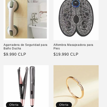
Agarradera de Seguridad para
Alfombra Masajeadora para
Baño Ducha
Pies
Precio
$9.990 CLP
Precio
$19.990 CLP
habitual
habitual
Oferta
Oferta