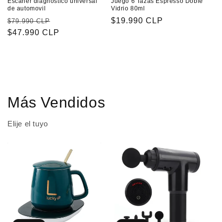
Escáner diagnóstico universal
Juego 6 Tazas Espresso Doble
de automovil
Vidrio 80ml
Precio
Precio
Precio
$19.990 CLP
$79.990 CLP
habitual
$47.990 CLP
de
habitual
oferta
Más Vendidos
Elije el tuyo