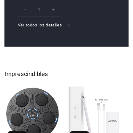
oferta
Reducir
Aumentar
cantidad
cantidad
para
para
Ver todos los detalles
Masajeador
Masajeador
Ultrasonido
Ultrasonido
Cavitación
Cavitación
Facial
Facial
Imprescindibles