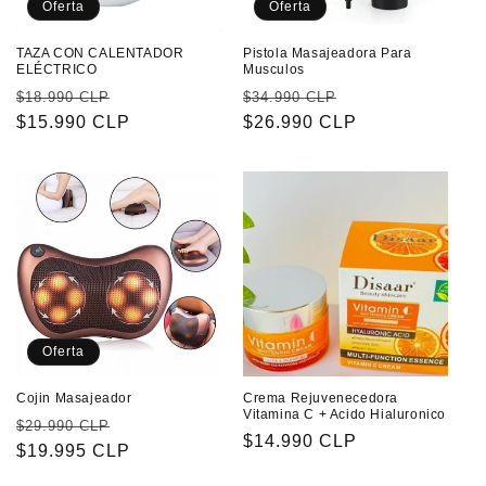
Oferta
Oferta
TAZA CON CALENTADOR
Pistola Masajeadora Para
ELÉCTRICO
Musculos
Precio
Precio
Precio
Precio
$18.990 CLP
$34.990 CLP
habitual
$15.990 CLP
de
habitual
$26.990 CLP
de
oferta
oferta
Oferta
Cojin Masajeador
Crema Rejuvenecedora
Vitamina C + Acido Hialuronico
Precio
Precio
$29.990 CLP
Precio
$14.990 CLP
habitual
$19.995 CLP
de
habitual
oferta