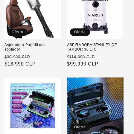
Oferta
Oferta
Aspiradora Portátil con
ASPIRADORA STANLEY DE
soplador
TAMBOR 30 LTS
Precio
Precio
Precio
Precio
$30.990 CLP
$114.990 CLP
habitual
$18.990 CLP
de
habitual
$99.990 CLP
de
oferta
oferta
Oferta