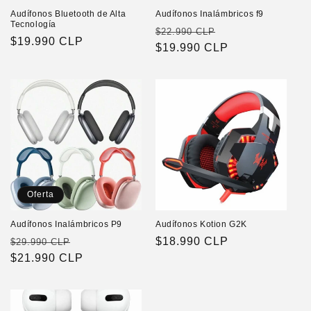
Audífonos Bluetooth de Alta
Audífonos Inalámbricos f9
Tecnología
Precio
Precio
$22.990 CLP
Precio
$19.990 CLP
habitual
$19.990 CLP
de
habitual
oferta
Oferta
Audífonos Inalámbricos P9
Audífonos Kotion G2K
Precio
Precio
Precio
$18.990 CLP
$29.990 CLP
habitual
$21.990 CLP
de
habitual
oferta