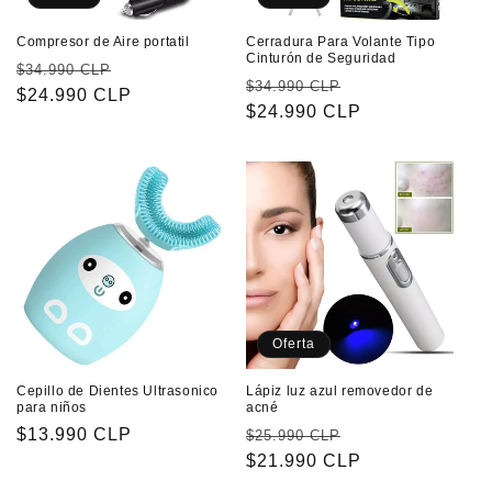
Compresor de Aire portatil
Cerradura Para Volante Tipo
Cinturón de Seguridad
Precio
Precio
$34.990 CLP
Precio
Precio
$34.990 CLP
habitual
$24.990 CLP
de
habitual
$24.990 CLP
de
oferta
oferta
Oferta
Cepillo de Dientes Ultrasonico
Lápiz luz azul removedor de
para niños
acné
Precio
$13.990 CLP
Precio
Precio
$25.990 CLP
habitual
habitual
$21.990 CLP
de
oferta