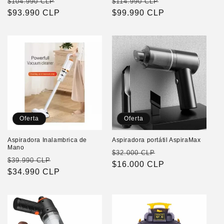
Precio
Precio
Precio
Precio
$104.990 CLP
$114.990 CLP
habitual
$93.990 CLP
de
habitual
$99.990 CLP
de
oferta
oferta
Oferta
Oferta
Aspiradora Inalambrica de
Aspiradora portátil AspiraMax
Mano
Precio
Precio
$32.000 CLP
Precio
Precio
$39.990 CLP
habitual
$16.000 CLP
de
habitual
$34.990 CLP
de
oferta
oferta