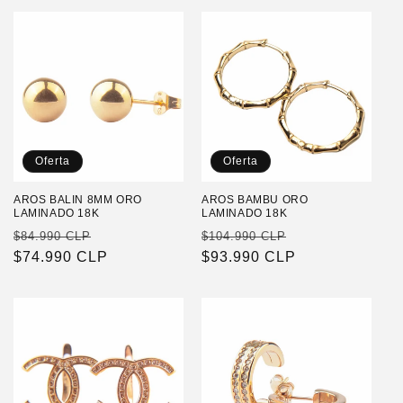
Oferta
Oferta
AROS BALIN 8MM ORO
AROS BAMBU ORO
LAMINADO 18K
LAMINADO 18K
Precio
Precio
Precio
Precio
$84.990 CLP
$104.990 CLP
habitual
$74.990 CLP
de
habitual
$93.990 CLP
de
oferta
oferta