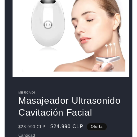
Abrir
elemento
multimedia
1
MERCADI
en
Masajeador Ultrasonido
una
ventana
Cavitación Facial
modal
Precio
Precio
$24.990 CLP
$28.990 CLP
Oferta
habitual
de
Cantidad