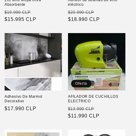
2x1 Mini Mopa Ultra
Abridor de botellas de vino
Absorbente
eléctrico
Precio
Precio
Precio
Precio
$19.990 CLP
$20.990 CLP
habitual
$15.995 CLP
de
habitual
$18.990 CLP
de
oferta
oferta
Oferta
Adhesivo De Marmol
AFILADOR DE CUCHILLOS
Decorativo
ELECTRICO
Precio
$17.990 CLP
Precio
Precio
$13.990 CLP
habitual
habitual
$11.990 CLP
de
oferta