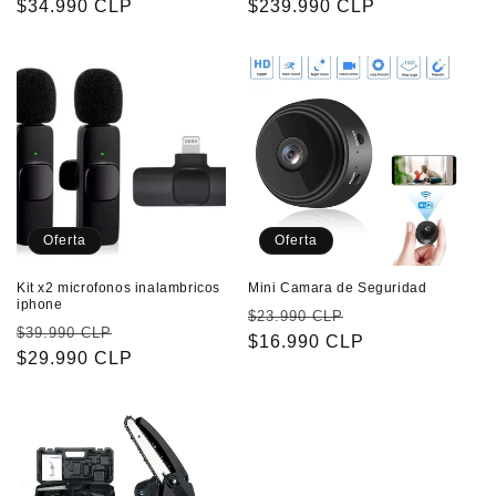
habitual
$34.990 CLP
de
habitual
$239.990 CLP
de
oferta
oferta
Oferta
Oferta
Kit x2 microfonos inalambricos
Mini Camara de Seguridad
iphone
Precio
Precio
$23.990 CLP
Precio
Precio
$39.990 CLP
habitual
$16.990 CLP
de
habitual
$29.990 CLP
de
oferta
oferta