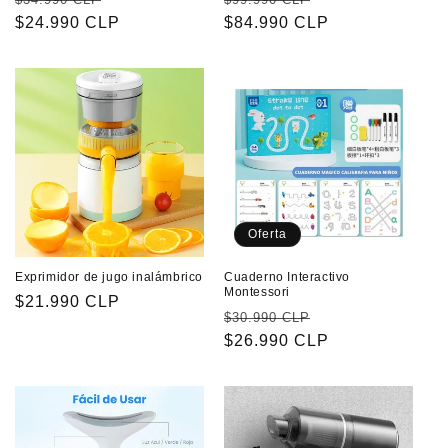
habitual
$24.990 CLP
de
habitual
$84.990 CLP
de
oferta
oferta
Oferta
Exprimidor de jugo inalámbrico
Cuaderno Interactivo
Montessori
Precio
$21.990 CLP
Precio
Precio
$30.990 CLP
habitual
habitual
$26.990 CLP
de
oferta