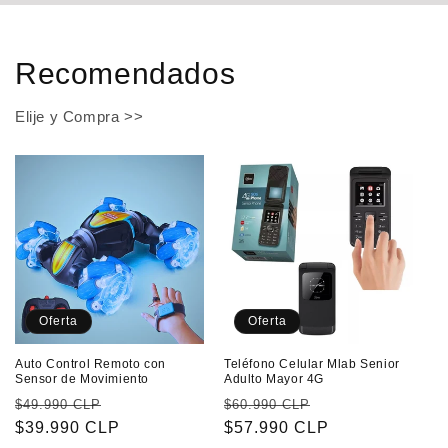
Recomendados
Elije y Compra >>
Oferta
Oferta
Auto Control Remoto con
Teléfono Celular Mlab Senior
Sensor de Movimiento
Adulto Mayor 4G
Precio
Precio
Precio
Precio
$49.990 CLP
$60.990 CLP
habitual
$39.990 CLP
de
habitual
$57.990 CLP
de