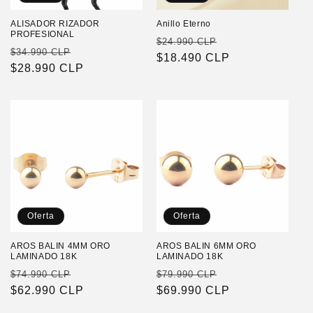
ALISADOR RIZADOR
Anillo Eterno
PROFESIONAL
Precio
Precio
$24.990 CLP
Precio
Precio
$34.990 CLP
habitual
$18.490 CLP
de
habitual
$28.990 CLP
de
oferta
oferta
Oferta
Oferta
AROS BALIN 4MM ORO
AROS BALIN 6MM ORO
LAMINADO 18K
LAMINADO 18K
Precio
Precio
Precio
Precio
$74.990 CLP
$79.990 CLP
habitual
$62.990 CLP
de
habitual
$69.990 CLP
de
oferta
oferta