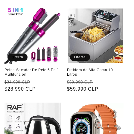
oferta
oferta
Oferta
Oferta
Peine Secador De Pelo 5 En 1
Freidora de Alta Gama 10
Multifunción
Litros
Precio
Precio
Precio
Precio
$34.990 CLP
$69.990 CLP
habitual
$28.990 CLP
de
habitual
$59.990 CLP
de
oferta
oferta