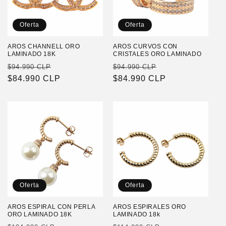
Oferta
Oferta
AROS CHANNELL ORO
AROS CURVOS CON
LAMINADO 18K
CRISTALES ORO LAMINADO
Precio
Precio
Precio
Precio
$94.990 CLP
$94.990 CLP
habitual
$84.990 CLP
de
habitual
$84.990 CLP
de
oferta
oferta
Oferta
Oferta
AROS ESPIRAL CON PERLA
AROS ESPIRALES ORO
ORO LAMINADO 18K
LAMINADO 18k