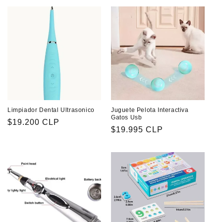
Limpiador Dental Ultrasonico
Juguete Pelota Interactiva
Gatos Usb
Precio
$19.200 CLP
Precio
$19.995 CLP
habitual
habitual