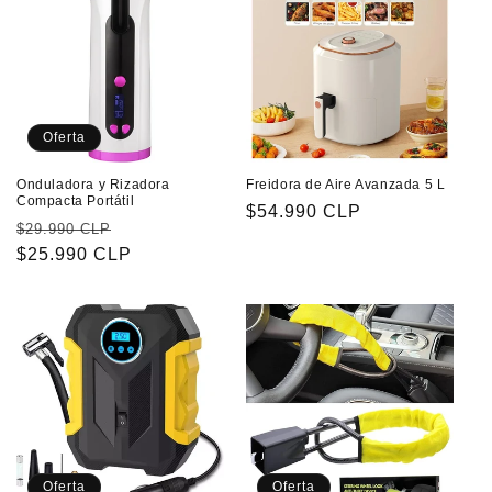
Oferta
Onduladora y Rizadora
Freidora de Aire Avanzada 5 L
Compacta Portátil
Precio
$54.990 CLP
Precio
Precio
$29.990 CLP
habitual
habitual
$25.990 CLP
de
oferta
Oferta
Oferta